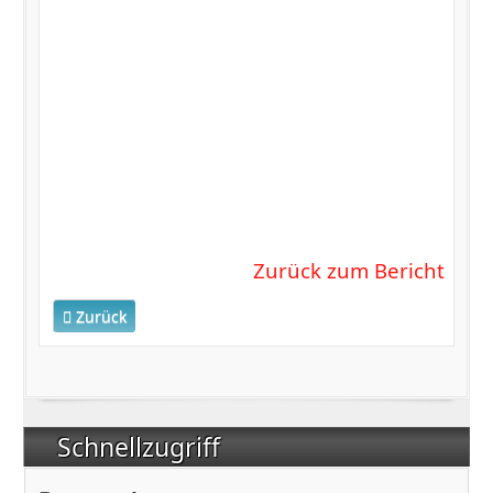
Zurück zum Bericht
Vorheriger Beitrag: Video der Vertreterversammlung vom 0
Zurück
Schnellzugriff