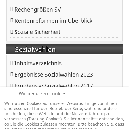
Rechengrößen SV
Rentenreformen im Überblick
Soziale Sicherheit
Sozialwahlen
Inhaltsverzeichnis
Ergebnisse Sozialwahlen 2023
Ergebnisse Sozialwahlen 2017
Wir benutzen Cookies
Ergebnisse Sozialwahlen 2011
Wir nutzen Cookies auf unserer Website. Einige von ihnen
sind essenziell für den Betrieb der Seite, während andere
uns helfen, diese Website und die Nutzererfahrung zu
Copyright © 2026 BfA DRV - Gemeinschaft - Für eine starke
verbessern (Tracking Cookies). Sie können selbst entscheiden,
Sozialversicherung -. Alle Rechte vorbehalten.
ob Sie die Cookies zulassen möchten. Bitte beachten Sie, dass
Joomla!
ist freie, unter der
GNU/GPL-Lizenz
veröffentlichte