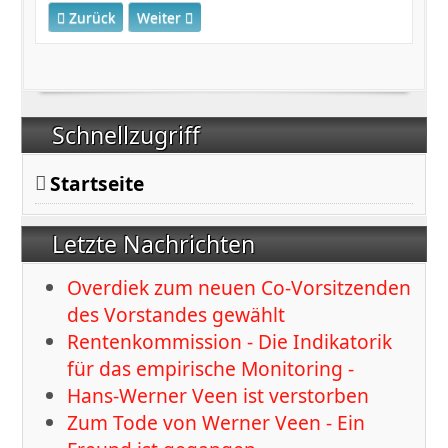
Vorheriger Beitrag: Ausweitung der Midi-Jobs
Nächster Beitrag: Verbesserte Anrechnung vo
Zurück
Weiter
Schnellzugriff
Startseite
Letzte Nachrichten
Overdiek zum neuen Co-Vorsitzenden
des Vorstandes gewählt
Rentenkommission - Die Indikatorik
für das empirische Monitoring -
Hans-Werner Veen ist verstorben
Zum Tode von Werner Veen - Ein