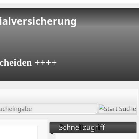
ialversicherung
cheiden ++++
halt
chen
Schnellzugriff