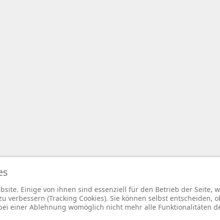
 © 2026 BfA DRV - Gemeinschaft - Für eine starke Sozialversicherung -. Alle Rechte vo
es
Joomla!
ist freie, unter der
GNU/GPL-Lizenz
veröffentlichte Software.
site. Einige von ihnen sind essenziell für den Betrieb der Seite,
 verbessern (Tracking Cookies). Sie können selbst entscheiden, o
bei einer Ablehnung womöglich nicht mehr alle Funktionalitäten d