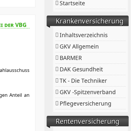
Startseite
Krankenversicherung
ei der VBG
Inhaltsverzeichnis
GKV Allgemein
BARMER
DAK Gesundheit
Wahlausschuss
TK - Die Techniker
GKV -Spitzenverband
gen Anteil an
Pflegeversicherung
Rentenversicherung