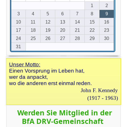
1
2
3
4
5
6
7
8
9
10
11
12
13
14
15
16
17
18
19
20
21
22
23
24
25
26
27
28
29
30
31
Unser Motto:
Einen Vorsprung im Leben hat,
wer da anpackt,
wo die anderen erst einmal reden.
John F. Kennedy
(1917 - 1963)
Werden Sie Mitglied in der
BfA DRV-Gemeinschaft