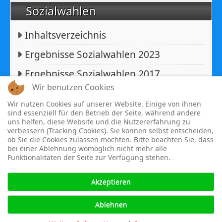
Sozialwahlen
Inhaltsverzeichnis
Ergebnisse Sozialwahlen 2023
Ergebnisse Sozialwahlen 2017
Wir benutzen Cookies
Ergebnisse Sozialwahlen 2011
Wir nutzen Cookies auf unserer Website. Einige von ihnen
sind essenziell für den Betrieb der Seite, während andere
uns helfen, diese Website und die Nutzererfahrung zu
Copyright © 2026 BfA DRV - Gemeinschaft - Für eine starke
verbessern (Tracking Cookies). Sie können selbst entscheiden,
Sozialversicherung -. Alle Rechte vorbehalten.
ob Sie die Cookies zulassen möchten. Bitte beachten Sie, dass
bei einer Ablehnung womöglich nicht mehr alle
Joomla!
ist freie, unter der
GNU/GPL-Lizenz
veröffentlichte
Funktionalitäten der Seite zur Verfügung stehen.
Software.
Akzeptieren
↑↑↑
Ablehnen
Samstag, 08. August 2026