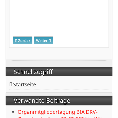
Vorheriger Beitrag: Für Grundrentenbezug keine Anträge 
Nächster Beitrag: Herbert Neumann erhielt d
Zurück
Weiter
Schnellzugriff
Startseite
Verwandte Beiträge
Organmitgliedertagung BfA DRV-