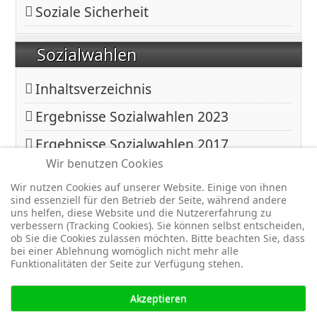
Soziale Sicherheit
Sozialwahlen
Inhaltsverzeichnis
Ergebnisse Sozialwahlen 2023
Ergebnisse Sozialwahlen 2017
Wir benutzen Cookies
Ergebnisse Sozialwahlen 2011
Wir nutzen Cookies auf unserer Website. Einige von ihnen
sind essenziell für den Betrieb der Seite, während andere
uns helfen, diese Website und die Nutzererfahrung zu
Copyright © 2026 BfA DRV - Gemeinschaft - Für eine starke
verbessern (Tracking Cookies). Sie können selbst entscheiden,
Sozialversicherung -. Alle Rechte vorbehalten.
ob Sie die Cookies zulassen möchten. Bitte beachten Sie, dass
bei einer Ablehnung womöglich nicht mehr alle
Joomla!
ist freie, unter der
GNU/GPL-Lizenz
veröffentlichte
Funktionalitäten der Seite zur Verfügung stehen.
Software.
Akzeptieren
↑↑↑