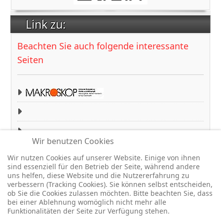
Link zu:
Beachten Sie auch folgende interessante
Seiten
Makroskop
TK-Interessengemeinschaft
hkk-gemeinschaft
Wir benutzen Cookies
Wir nutzen Cookies auf unserer Website. Einige von ihnen
sind essenziell für den Betrieb der Seite, während andere
uns helfen, diese Website und die Nutzererfahrung zu
Copyright © 2026 BfA DRV - Gemeinschaft - Für eine starke
verbessern (Tracking Cookies). Sie können selbst entscheiden,
Sozialversicherung -. Alle Rechte vorbehalten.
ob Sie die Cookies zulassen möchten. Bitte beachten Sie, dass
bei einer Ablehnung womöglich nicht mehr alle
Joomla!
ist freie, unter der
GNU/GPL-Lizenz
veröffentlichte
Funktionalitäten der Seite zur Verfügung stehen.
Software.