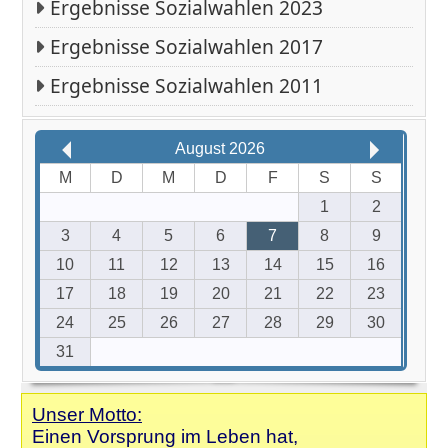
Ergebnisse Sozialwahlen 2023
Ergebnisse Sozialwahlen 2017
Ergebnisse Sozialwahlen 2011
August 2026
M
D
M
D
F
S
S
1
2
3
4
5
6
7
8
9
10
11
12
13
14
15
16
17
18
19
20
21
22
23
24
25
26
27
28
29
30
31
Unser Motto:
Einen Vorsprung im Leben hat,