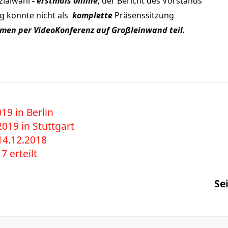
zialwahl
-
erstmals online
; der Bericht des Vorstands
g konnte nicht als
komplette
Präsenssitzung
men per VideoKonferenz auf Großleinwand teil.
19 in Berlin
019 in Stuttgart
14.12.2018
7 erteilt
Se