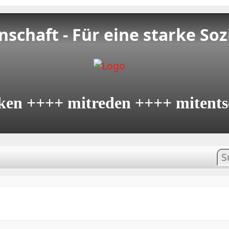
schaft - Für eine starke Soz
ken ++++ mitreden ++++ mitents
In
su