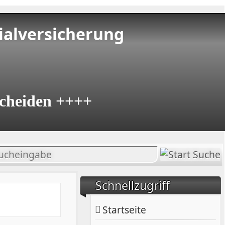
ialversicherung
cheiden ++++
halt
chen
Schnellzugriff
Startseite