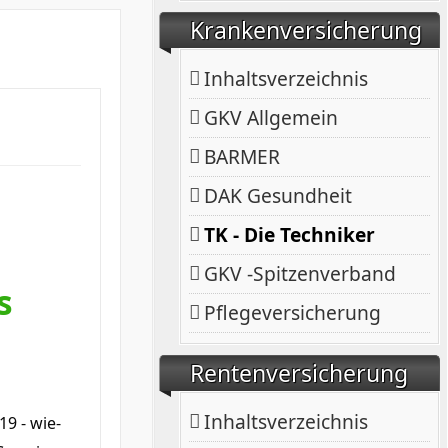
Krankenversicherung
Inhaltsverzeichnis
GKV Allgemein
BARMER
DAK Gesundheit
TK - Die Techniker
GKV -Spitzenverband
s
Pflegeversicherung
Rentenversicherung
Inhaltsverzeichnis
9 - wie­