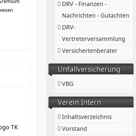
e Gremium
DRV - Finanzen -
swesen
Nachrichten - Gutachten
DRV-
Vertreterversammlung
Versichertenberater
Unfallversicherung
VBG
Verein Intern
Inhaltsverzeichnis
Vorstand