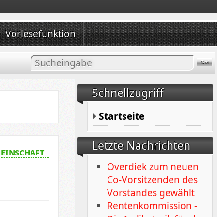
Vorlesefunktion
Inhalt
suchen
Schnellzugriff
Startseite
Letzte Nachrichten
einschaft
Overdiek zum neuen
Co-Vorsitzenden des
Vorstandes gewählt
Rentenkommission -