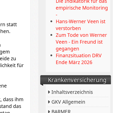
Die Indikatorik für das
empirische Monitoring
-
Hans-Werner Veen ist
rn statt
verstorben
ehen.
Zum Tode von Werner
Veen - Ein Freund ist
m
gegangen
angem
Finanzsituation DRV
eide zu
Ende März 2026
ichkeit für
Krankenversicherung
ene
Inhaltsverzeichnis
k, dass ihm
GKV Allgemein
rstand das
BARMER
etan.