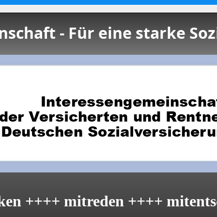
schaft - Für eine starke Soz
ken ++++ mitreden ++++ mitents