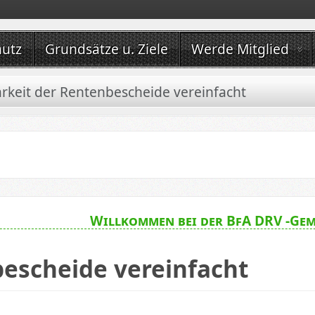
hutz
Grundsätze u. Ziele
Werde Mitglied
rkeit der Rentenbescheide vereinfacht
Willkommen bei der BfA DRV -Gem
bescheide vereinfacht