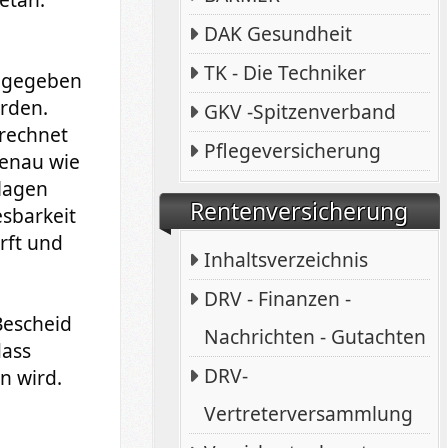
DAK Gesundheit
TK - Die Techniker
r gegeben
erden.
GKV -Spitzenverband
erechnet
Pflegeversicherung
genau wie
lagen
Rentenversicherung
sbarkeit
rft und
Inhaltsverzeichnis
DRV - Finanzen -
Bescheid
Nachrichten - Gutachten
dass
DRV-
n wird.
Vertreterversammlung