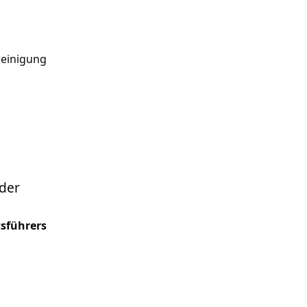
reinigung
der
tsführers