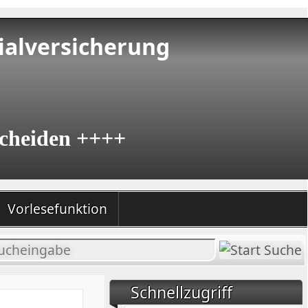
ialversicherung
cheiden ++++
Vorlesefunktion
halt
chen
Schnellzugriff