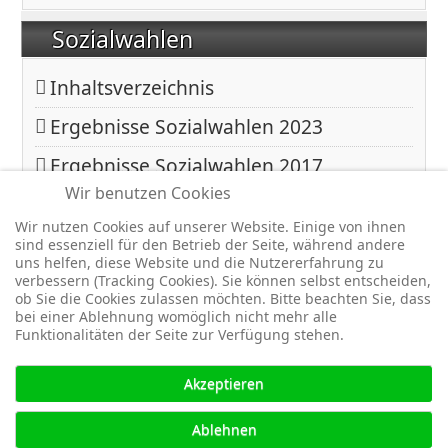
Sozialwahlen
Inhaltsverzeichnis
Ergebnisse Sozialwahlen 2023
Ergebnisse Sozialwahlen 2017
Wir benutzen Cookies
Ergebnisse Sozialwahlen 2011
Wir nutzen Cookies auf unserer Website. Einige von ihnen
sind essenziell für den Betrieb der Seite, während andere
uns helfen, diese Website und die Nutzererfahrung zu
Copyright © 2026 BfA DRV - Gemeinschaft - Für eine starke
verbessern (Tracking Cookies). Sie können selbst entscheiden,
Sozialversicherung -. Alle Rechte vorbehalten.
ob Sie die Cookies zulassen möchten. Bitte beachten Sie, dass
bei einer Ablehnung womöglich nicht mehr alle
Joomla!
ist freie, unter der
GNU/GPL-Lizenz
veröffentlichte
Funktionalitäten der Seite zur Verfügung stehen.
Software.
Akzeptieren
↑↑↑
Ablehnen