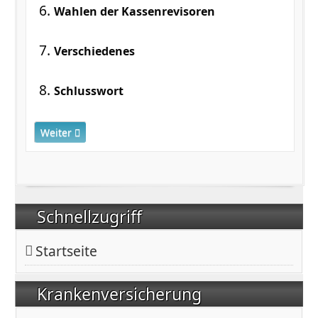
Wahlen der Kassenrevisoren
Verschiedenes
Schlusswort
Nächster Beitrag: 03.09.2022 - Mitgliederversammlung in
Weiter
Schnellzugriff
Startseite
Krankenversicherung