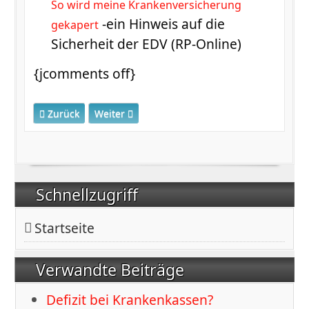
So wird meine Krankenversicherung
-ein Hinweis auf die
gekapert
Sicherheit der EDV (RP-Online)
{jcomments off}
Vorheriger Beitrag: Gesundheitsdaten im Internet nicht g
Nächster Beitrag: 25.Sitzung des Verwaltungs
Zurück
Weiter
Schnellzugriff
Startseite
Verwandte Beiträge
Defizit bei Krankenkassen?