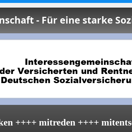
schaft - Für eine starke Soz
ken ++++ mitreden ++++ mitents