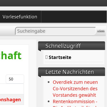
Vorlesefunktion
Inhalt
suchen
Schnellzugriff
haft
Startseite
Letzte Nachrichten
Anzeige #
Overdiek zum neuen
Co-Vorsitzenden des
Vorstandes gewählt
ronshagen
Rentenkommission -