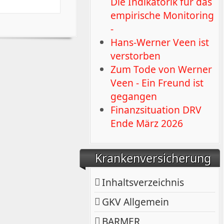
Die Indikatorik für das
empirische Monitoring
-
Hans-Werner Veen ist
verstorben
Zum Tode von Werner
Veen - Ein Freund ist
gegangen
Finanzsituation DRV
Ende März 2026
Krankenversicherung
Inhaltsverzeichnis
GKV Allgemein
BARMER