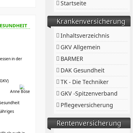
Startseite
Krankenversicherung
esundheit
Inhaltsverzeichnis
GKV Allgemein
BARMER
ressen in der
DAK Gesundheit
TK - Die Techniker
(GKV)
Anne Böse
GKV -Spitzenverband
-Gesundheit
Pflegeversicherung
jähriges
Rentenversicherung