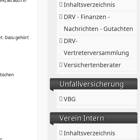
R) als auch in
Inhaltsverzeichnis
DRV - Finanzen -
Nachrichten - Gutachten
et. Dazu gehört
DRV-
Vertreterversammlung
Versichertenberater
ätischen
Unfallversicherung
VBG
Verein Intern
Inhaltsverzeichnis
r.