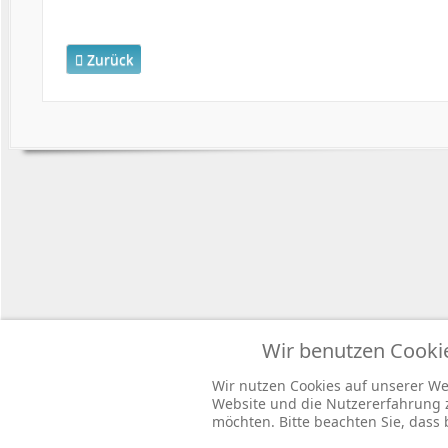
Vorheriger Beitrag: DRV-Bund - Wahlergebnis Sozialwa
Zurück
Copyright
Wir benutzen Cooki
Wir nutzen Cookies auf unserer Web
Website und die Nutzererfahrung zu
möchten. Bitte beachten Sie, dass 