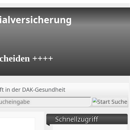
ialversicherung
cheiden ++++
ft in der DAK-Gesundheit
halt
chen
Schnellzugriff