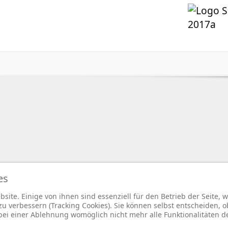
hl 2017
 © 2026 BfA DRV - Gemeinschaft - Für eine starke Sozialversicherung -. Alle Rechte vo
es
Joomla!
ist freie, unter der
GNU/GPL-Lizenz
veröffentlichte Software.
site. Einige von ihnen sind essenziell für den Betrieb der Seite,
 verbessern (Tracking Cookies). Sie können selbst entscheiden, o
bei einer Ablehnung womöglich nicht mehr alle Funktionalitäten d