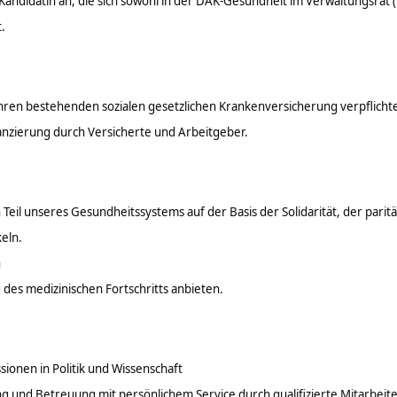
 Kandidatin an, die sich sowohl in der DAK-Gesundheit im Verwaltungsrat (V
.
hren bestehenden sozialen gesetzlichen Krankenversicherung verpflicht
nanzierung durch Versicherte und Arbeitgeber.
Teil unseres Gesundheitssystems auf der Basis der Solidarität, der parit
eln.
n
des medizinischen Fortschritts anbieten.
sionen in Politik und Wissenschaft
g und Betreuung mit persönlichem Service durch qualifizierte Mitarbeite