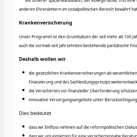
Mit unserer Spitzenkandidatin, der Kollegin Böse, tritt eine
anderen Ehrenämtern im sozial­politischen Bereich bewährt hat
Krankenversicherung
Unser Programm ist den Grundsätzen der seit mehr als 100 Ja
auch die vormals seit Jahrzehnten bestehende paritätische Fi
Deshalb wollen wir
die gesetzlichen Krankenversicherungen als wesentlichen 
Finanzierung und des Sachleistungsprinzips weiterentwick
die Versicherten vor finanzieller Überforderung schütze
innovative Versorgungsangebote unter Berücksichtigung 
Dies bedeutet
dass wir Einfluss nehmen auf die reformpolitischen Diskus
dass wir uns einsetzen für eine versichertennahe Beratun