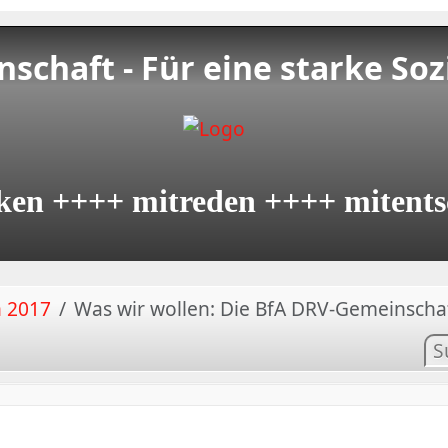
schaft - Für eine starke Soz
ken ++++ mitreden ++++ mitents
n 2017
Was wir wollen: Die BfA DRV-Gemeinscha
In
su