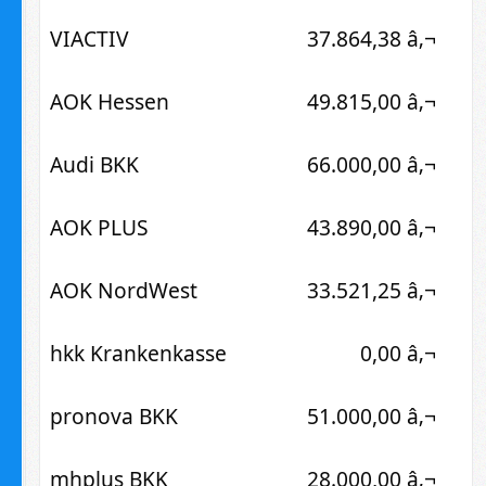
VIACTIV
37.864,38 â‚¬
AOK Hessen
49.815,00 â‚¬
Audi BKK
66.000,00 â‚¬
AOK PLUS
43.890,00 â‚¬
AOK NordWest
33.521,25 â‚¬
hkk Krankenkasse
0,00 â‚¬
pronova BKK
51.000,00 â‚¬
mhplus BKK
28.000,00 â‚¬