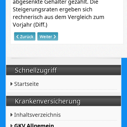
abgesenkte Gehälter gezahlt. Die
Steigerungsraten ergeben sich
rechnerisch aus dem Vergleich zum
Vorjahr (Diff.)
Vorheriger Beitrag: Keine künstliche Befruchtung bei gle
Nächster Beitrag: Gesundheitsausschuss bes
Zurück
Weiter
Schnellzugriff
Startseite
Krankenversicherung
Inhaltsverzeichnis
GKV Allgemein