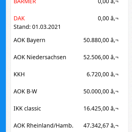
BARMER
0,00 â‚¬
DAK
0,00 â‚¬
Stand: 01.03.2021
AOK Bayern
50.880,00 â‚¬
AOK Niedersachsen
52.506,00 â‚¬
KKH
6.720,00 â‚¬
AOK B-W
50.000,00 â‚¬
IKK classic
16.425,00 â‚¬
AOK Rheinland/Hamb.
47.342,67 â‚¬