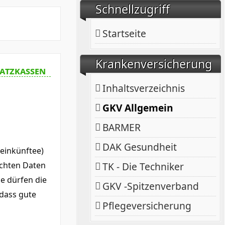
Schnellzugriff
Startseite
Krankenversicherung
satzkassen
Inhaltsverzeichnis
GKV Allgemein
BARMER
DAK Gesundheit
seinkünftee)
ichten Daten
TK - Die Techniker
e dürfen die
GKV -Spitzenverband
dass gute
Pflegeversicherung