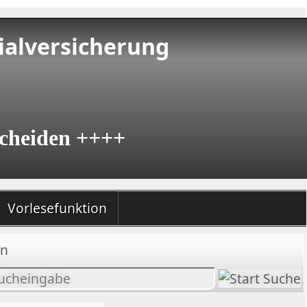
ialversicherung
cheiden ++++
Vorlesefunktion
en
halt
chen