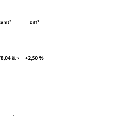
2
3
samt
Diff
8,04 â‚¬
+2,50 %