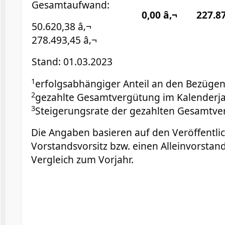
Gesamtaufwand:
0,00 â‚¬
227.87
50.620,38 â‚¬
278.493,45 â‚¬
Stand: 01.03.2023
1
erfolgsabhängiger Anteil an den Bezüge
2
gezahlte Gesamtvergütung im Kalenderj
3
Steigerungsrate der gezahlten Gesamtve
Die Angaben basieren auf den Veröffentl
Vorstandsvorsitz bzw. einen Alleinvorstan
Vergleich zum Vorjahr.