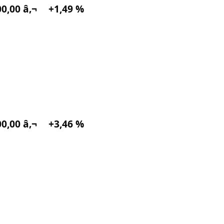
0,00 â‚¬
+1,49 %
0,00 â‚¬
+3,46 %