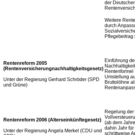
der Deutsche
Rentenversic
Weitere
Rent
durch Anpassu
Sozialversiche
Pflegebeitrag 
Einführung de
Rentenreform 2005
Nachhaltigkeit
(Rentenversicherungnachhaltigkeitsgesetz)
Rentenformel 
Umstellung au
Unter der Regierung Gerhard Schröder (SPD
Bruttolöhne al
und Grüne)
Rentenanpas
Regelung der 
Vollversteuer
Rentenreform 2006 (Alterseinkünftegesetz)
(ab dem Jahre
dahin Jahr für
Unter der Regierung Angela Merkel (CDU und
schrittweise 