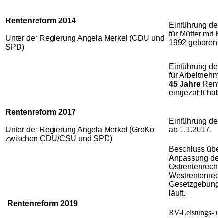
Rentenreform 2014
Einführung d
für Mütter mit 
Unter der Regierung Angela Merkel (CDU und
1992 geboren
SPD)
Einführung de
für Arbeitnehm
45 Jahre
Rent
eingezahlt ha
Rentenreform 2017
Einführung de
Unter der Regierung Angela Merkel (GroKo
ab 1.1.2017.
zwischen CDU/CSU und SPD)
Beschluss übe
Anpassung d
Ostrentenrech
Westrentenrec
Gesetzgebung
läuft.
Rentenreform 2019
RV-Leistungs- 