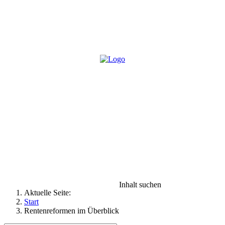
BfA DRV-Gemeinschaft - Für
eine starke Sozialversicherung
++++ mitdenken ++++
mitreden ++++ mitentscheiden
++++
Inhalt suchen
Aktuelle Seite:
Start
Rentenreformen im Überblick