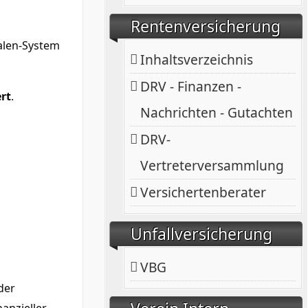
Rentenversicherung
alen-System
Inhaltsverzeichnis
DRV - Finanzen -
ert
.
Nachrichten - Gutachten
DRV-
Vertreterversammlung
Versichertenberater
Unfallversicherung
VBG
der