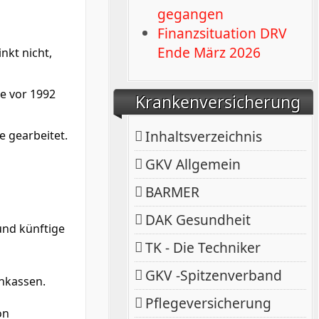
gegangen
Finanzsituation DRV
Ende März 2026
nkt nicht,
e vor 1992
Krankenversicherung
Inhaltsverzeichnis
e gearbeitet.
GKV Allgemein
BARMER
DAK Gesundheit
und künftige
TK - Die Techniker
GKV -Spitzenverband
enkassen.
Pflegeversicherung
on