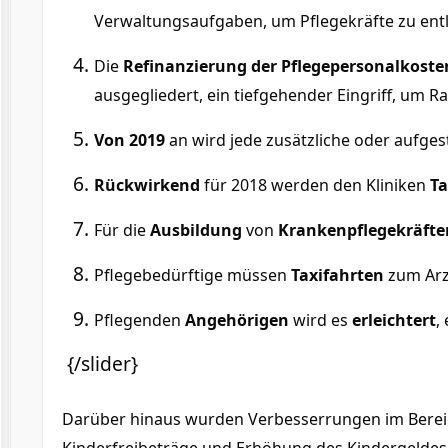
Verwaltungsaufgaben, um Pflegekräfte zu entl
Die
Refinanzierung der Pflegepersonalkoste
ausgegliedert, ein tiefgehender Eingriff, um R
Von 2019
an wird jede zusätzliche oder aufge
Rückwirkend
für 2018 werden den Kliniken
T
Für die
Ausbildung
von
Krankenpflegekräfte
Pflegebedürftige müssen
Taxifahrten
zum Ar
Pflegenden
Angehörigen
wird es
erleichtert
,
{/slider}
Darüber hinaus wurden Verbesserrungen im Bereic