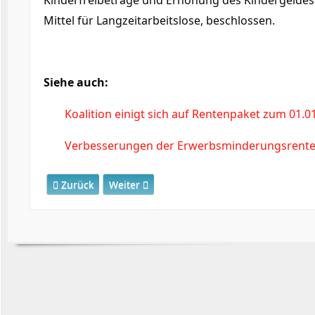
Kinderfreibeträge und Erhöhung des Kindergeldes u
Mittel für Langzeitarbeitslose, beschlossen.
Siehe auch:
Koalition einigt sich auf Rentenpaket zum 01.0
Verbesserungen der Erwerbsminderungsrent
Vorheriger Beitrag: RV-Leistungs- und Stabilisierungsge
Nächster Beitrag: Koalition einigt sich au
Zurück
Weiter