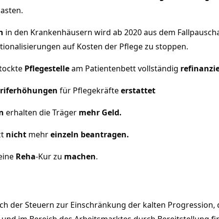
asten.
n
in den Krankenhäusern wird ab 2020 aus dem Fallpausch
ationalisierungen auf Kosten der Pflege zu stoppen.
stockte
Pflegestelle
am Patientenbett vollständig
refinanzi
ariferhöhungen
für Pflegekräfte
erstattet
n
erhalten die Träger
mehr Geld.
zt
nicht
mehr
einzeln beantragen.
 eine
Reha­
-Kur zu
machen
.
h der Steuern zur Einschränkung der kalten Progression, 