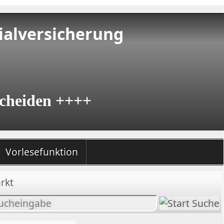
ialversicherung
cheiden ++++
Vorlesefunktion
rkt
halt
chen