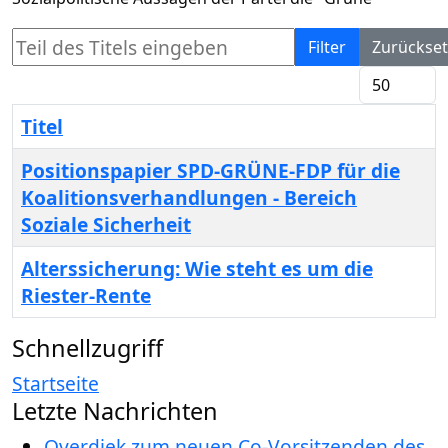
Teil des Titels eingeben
Filter
Zurückse
Anzeige #
Titel
Positionspapier SPD-GRÜNE-FDP für die
Koalitionsverhandlungen - Bereich
Soziale Sicherheit
Alterssicherung: Wie steht es um die
Riester-Rente
Schnellzugriff
Startseite
Letzte Nachrichten
Overdiek zum neuen Co-Vorsitzenden des