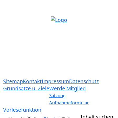
Sozialversicherung
++++ mitdenken ++++
mitreden ++++ mitentscheiden
++++
Sitemap
Kontakt
Impressum
Datenschutz
Grundsätze u. Ziele
Werde Mitglied
Satzung
Aufnahmeformular
Vorlesefunktion
Inhalt suchen