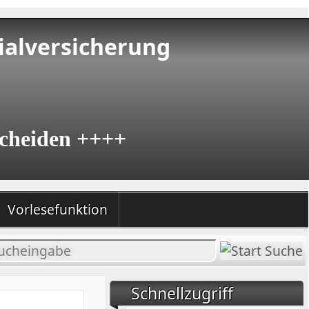
ialversicherung
cheiden ++++
Vorlesefunktion
halt
chen
Schnellzugriff