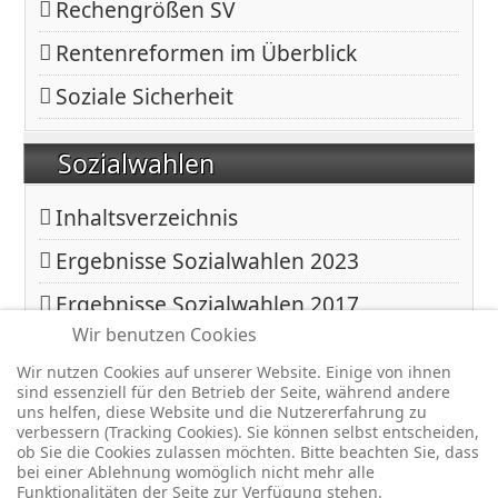
Rechengrößen SV
Rentenreformen im Überblick
Soziale Sicherheit
Sozialwahlen
Inhaltsverzeichnis
Ergebnisse Sozialwahlen 2023
Ergebnisse Sozialwahlen 2017
Wir benutzen Cookies
Ergebnisse Sozialwahlen 2011
Wir nutzen Cookies auf unserer Website. Einige von ihnen
sind essenziell für den Betrieb der Seite, während andere
Copyright © 2026 BfA DRV - Gemeinschaft - Für eine starke
uns helfen, diese Website und die Nutzererfahrung zu
verbessern (Tracking Cookies). Sie können selbst entscheiden,
Sozialversicherung -. Alle Rechte vorbehalten.
ob Sie die Cookies zulassen möchten. Bitte beachten Sie, dass
Joomla!
ist freie, unter der
GNU/GPL-Lizenz
veröffentlichte
bei einer Ablehnung womöglich nicht mehr alle
Funktionalitäten der Seite zur Verfügung stehen.