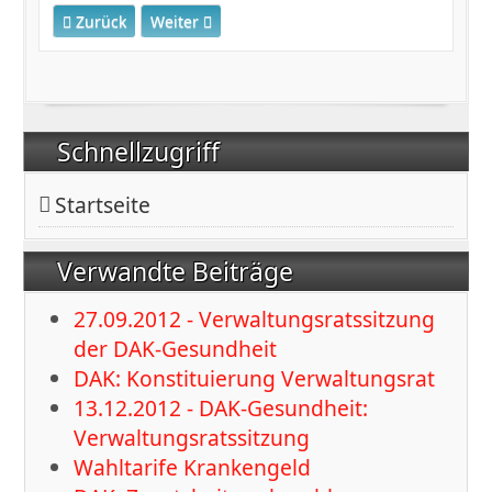
Vorheriger Beitrag: "Bunt statt Blau" - DAK-Aktion - Kun
Nächster Beitrag: DAK-G: 01.10.20 - Verwaltu
Zurück
Weiter
Schnellzugriff
Startseite
Verwandte Beiträge
27.09.2012 - Verwaltungsratssitzung
der DAK-Gesundheit
DAK: Konstituierung Verwaltungsrat
13.12.2012 - DAK-Gesundheit:
Verwaltungsratssitzung
Wahltarife Krankengeld