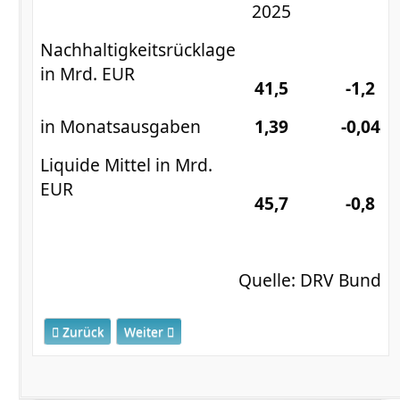
2025
Nachhaltigkeitsrücklage
in Mrd. EUR
41,5
-1,2
in Monatsausgaben
1,39
-0,04
Liquide Mittel in Mrd.
EUR
45,7
-0,8
Quelle: DRV Bund
Vorheriger Beitrag: Finanzsituation der DRV Ende April 20
Nächster Beitrag: Finanzsituation Ende Janu
Zurück
Weiter