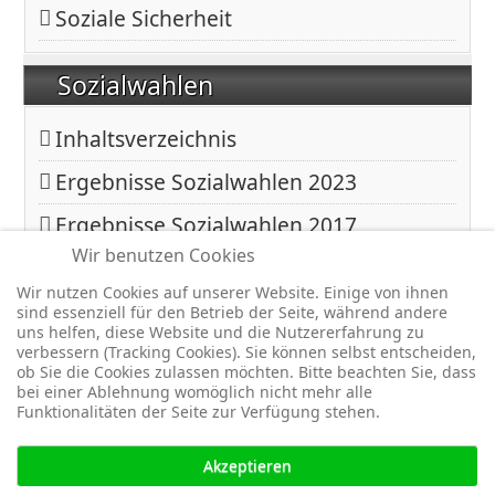
Soziale Sicherheit
Sozialwahlen
Inhaltsverzeichnis
Ergebnisse Sozialwahlen 2023
Ergebnisse Sozialwahlen 2017
Wir benutzen Cookies
Ergebnisse Sozialwahlen 2011
Wir nutzen Cookies auf unserer Website. Einige von ihnen
sind essenziell für den Betrieb der Seite, während andere
Copyright © 2026 BfA DRV - Gemeinschaft - Für eine starke
uns helfen, diese Website und die Nutzererfahrung zu
verbessern (Tracking Cookies). Sie können selbst entscheiden,
Sozialversicherung -. Alle Rechte vorbehalten.
ob Sie die Cookies zulassen möchten. Bitte beachten Sie, dass
Joomla!
ist freie, unter der
GNU/GPL-Lizenz
veröffentlichte
bei einer Ablehnung womöglich nicht mehr alle
Funktionalitäten der Seite zur Verfügung stehen.
Software.
Akzeptieren
↑↑↑