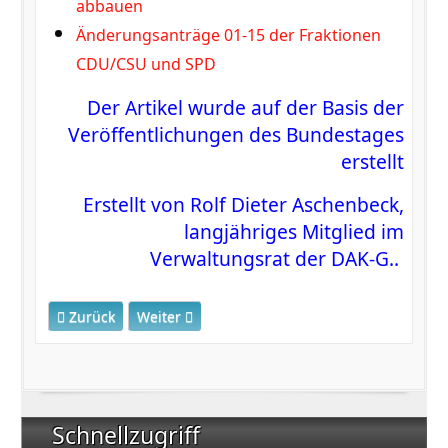
abbauen
Änderungsanträge 01-15 der Fraktionen
CDU/CSU und SPD
Der Artikel wurde auf der Basis der
Veröffentlichungen des Bundestages
erstellt
Erstellt von Rolf Dieter Aschenbeck,
langjähriges Mitglied im
Verwaltungsrat der DAK-G..
Vorheriger Beitrag: Pflegelöhne steigen
Nächster Beitrag: Pflegeunterstützungs- und 
Zurück
Weiter
Schnellzugriff