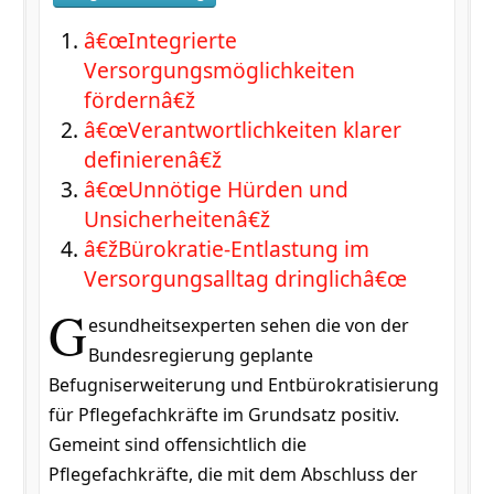
â€œIntegrierte
Versorgungsmöglichkeiten
fördernâ€ž
â€œVerantwortlichkeiten klarer
definierenâ€ž
â€œUnnötige Hürden und
Unsicherheitenâ€ž
â€žBürokratie-Entlastung im
Versorgungsalltag dringlichâ€œ
G
esundheitsexperten sehen die von der
Bundesregierung geplante
Befugniserweiterung und Entbürokratisierung
für Pflegefachkräfte im Grundsatz positiv.
Gemeint sind offensichtlich die
Pflegefachkräfte, die mit dem Abschluss der