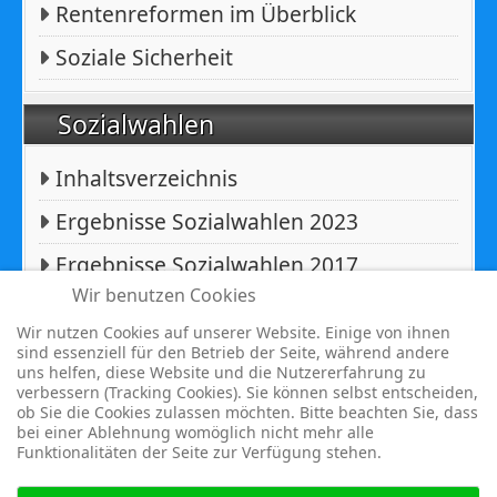
Rentenreformen im Überblick
Soziale Sicherheit
Sozialwahlen
Inhaltsverzeichnis
Ergebnisse Sozialwahlen 2023
Ergebnisse Sozialwahlen 2017
Wir benutzen Cookies
Ergebnisse Sozialwahlen 2011
Wir nutzen Cookies auf unserer Website. Einige von ihnen
sind essenziell für den Betrieb der Seite, während andere
uns helfen, diese Website und die Nutzererfahrung zu
Copyright © 2026 BfA DRV - Gemeinschaft - Für eine starke
verbessern (Tracking Cookies). Sie können selbst entscheiden,
Sozialversicherung -. Alle Rechte vorbehalten.
ob Sie die Cookies zulassen möchten. Bitte beachten Sie, dass
bei einer Ablehnung womöglich nicht mehr alle
Joomla!
ist freie, unter der
GNU/GPL-Lizenz
veröffentlichte
Funktionalitäten der Seite zur Verfügung stehen.
Software.