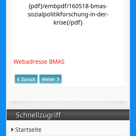
{pdf}/embpdf/160518-bmas-
sozialpolitikforschung-in-der-
krise{/pdf}
Webadresse BMAS
Vorheriger Beitrag: 65. Jahrestag der Selbstverwaltung -
Nächster Beitrag: Sozialwahlen 2017 - Alles w
Zurück
Weiter
Schnellzugriff
Startseite